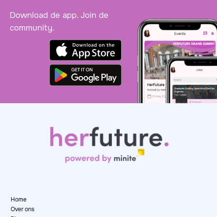
Download de app. Join de
community.
Home
Over ons