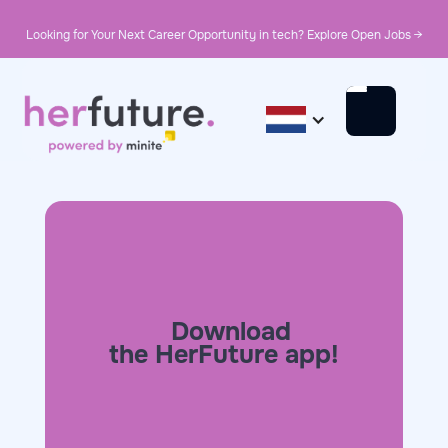
Looking for Your Next Career Opportunity in tech? Explore Open Jobs →
Download
the HerFuture app!