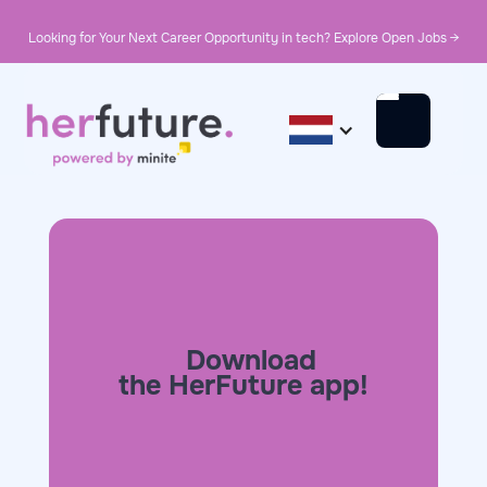
Looking for Your Next Career Opportunity in tech? Explore Open Jobs →
Download
the HerFuture app!