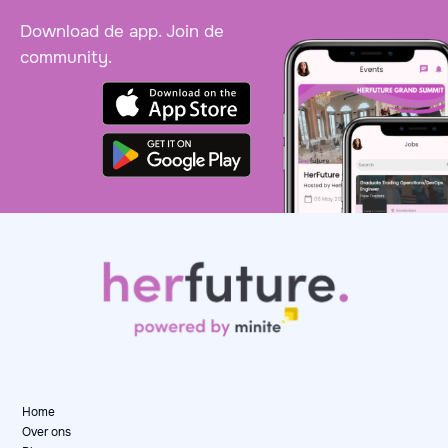
Download de app. Join de
community.
Home
Over ons