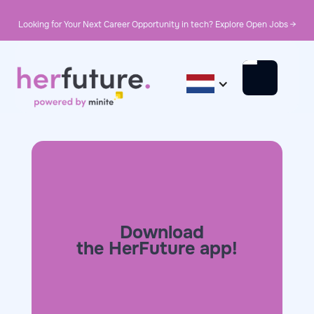
Looking for Your Next Career Opportunity in tech? Explore Open Jobs →
Download
the HerFuture app!