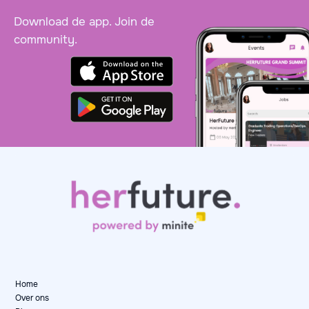
Download de app. Join de
community.
Home
Over ons