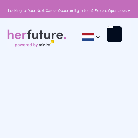
Looking for Your Next Career Opportunity in tech? Explore Open Jobs →
February 6, 2025
Day in the Life
Day in the Life: Monica,
Junior Software
Engineer II at
Booking.com