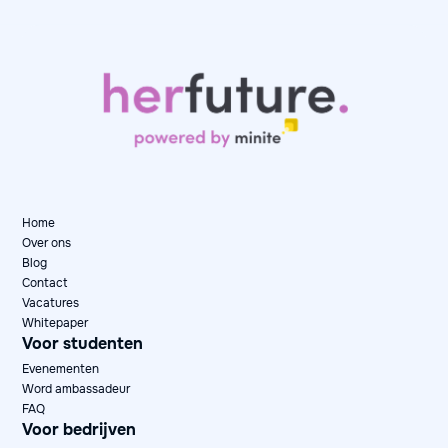
Day in the Life: Karen, Senior Data Consultant
at Artefact
May 12, 2026
Day in the Life

Home
Over ons
Blog
Contact
Vacatures
Whitepaper
Voor studenten
Evenementen
Word ambassadeur
FAQ
Voor bedrijven