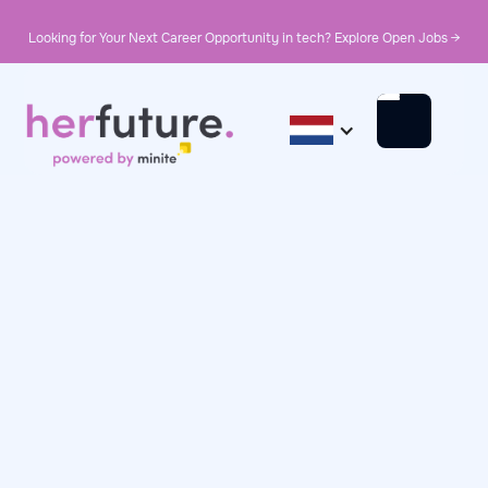
Looking for Your Next Career Opportunity in tech? Explore Open Jobs →
January 2, 2025
In Her Words
In Her Words: Eva, EVP
Customer Digital
Innovation at KPN