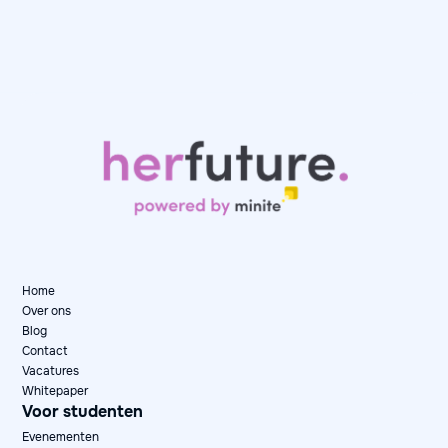
Day in the Life: Karen, Senior Data Consultant
at Artefact
May 12, 2026
Day in the Life

Home
Over ons
Blog
Contact
Vacatures
Whitepaper
Voor studenten
Evenementen