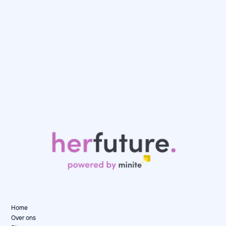
Day in the Life: Karen, Senior Data Consultant
at Artefact
May 12, 2026
Day in the Life

Home
Over ons