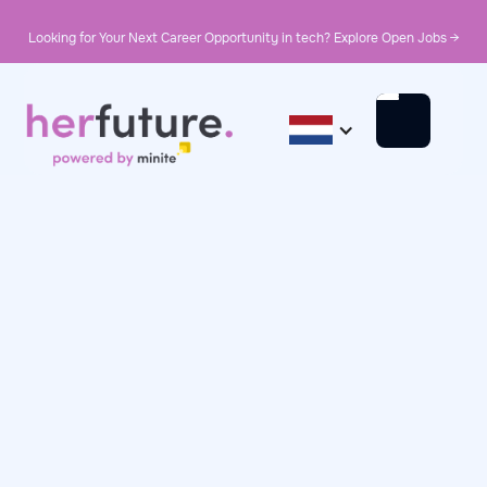
Looking for Your Next Career Opportunity in tech? Explore Open Jobs →
August 21, 2025
Day in the Life
Day in the Life: Manon,
Segment Manager at
Axians