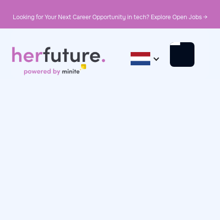
Looking for Your Next Career Opportunity in tech? Explore Open Jobs →
May 20, 2025
In Her Words
In Her Words: Aziza,
Cybersecurity Analyst
at Accenture