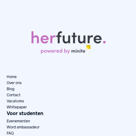
Day in the Life: Karen, Senior Data Consultant
at Artefact
May 12, 2026
Day in the Life

Home
Over ons
Blog
Contact
Vacatures
Whitepaper
Voor studenten
Evenementen
Word ambassadeur
FAQ